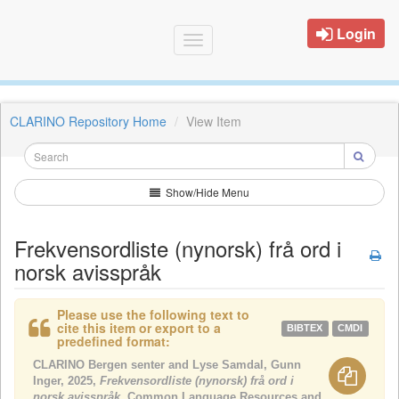
Login
Toggle
navigation
CLARINO Repository Home
View Item
Show/Hide Menu
Frekvensordliste (nynorsk) frå ord i
norsk avisspråk
Please use the following text to
cite this item or export to a
BIBTEX
CMDI
predefined format:
CLARINO Bergen senter and Lyse Samdal, Gunn
Inger, 2025,
Frekvensordliste (nynorsk) frå ord i
norsk avisspråk
, Common Language Resources and