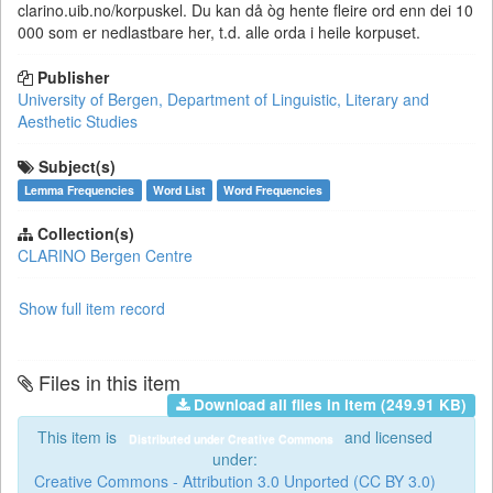
clarino.uib.no/korpuskel. Du kan då òg hente fleire ord enn dei 10
000 som er nedlastbare her, t.d. alle orda i heile korpuset.
Publisher
University of Bergen, Department of Linguistic, Literary and
Aesthetic Studies
Subject(s)
Lemma Frequencies
Word List
Word Frequencies
Collection(s)
CLARINO Bergen Centre
Show full item record
Files in this item
Download all files in item (249.91 KB)
This item is
and licensed
Distributed under Creative Commons
under:
Creative Commons - Attribution 3.0 Unported (CC BY 3.0)