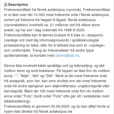
Description
Frekvensordliste frå Norsk aviskorpus (nynorsk). Frekvensordlista
er ei liste over dei 10 000 mest frekvente orda i Norsk aviskorpus,
sortert på frekvens frå høgast til lågast. Norsk aviskorpus
(nynorskdelen) inneheld ca. 21 millionar ord frå elleve store
aviser, og har per i dag materiale frå 1998 til 2020.
Frekvensordlista kan til dømes brukast til å luke ut «stoppord»
(vanlege ord med låg informasjonsverdi) i språkteknologisk
prosessering av tekst, eller for å talfeste kva som er «vanlege»
ord i ordforrådet. Treng du frekvenslister frå andre typar
språkmateriale, ta kontakt med
clarino@uib.no
.
Denne lista inneheld både språklige ord og teiknsetjing, og skil
mellom store og små bokstavar. På toppen av lista finn du mellom
anna: ".", "ikkje", "det" og "Det". Merk at dei mest frekvente orda
frå avisspråk, som her, kan vere annleis enn dei mest frekvente
orda frå andre sjangerar som skjønnlitteratur, ungdomsspråk eller
barnespråk. Blant dei 100 mest frekvente orda finn du mellom
anna ordet "Foto" (fordi ordet "Foto" ofte går att i avistekstar med
bildekreditering).
Frekvensordlista er generert 25.08.2025, og du kan alltid hente ei
nyare liste direkte frå Norsk aviskorpus via